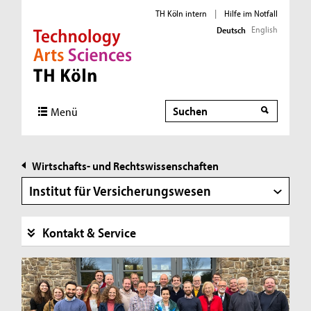
TH Köln intern
|
Hilfe im Notfall
English
Deutsch
Direkt zur Hauptnavigation
Direkt zur Subnavigation
Direkt zum Inhalt
Direkt zum Fußbereich
Suche
Suche
Menü
Wirtschafts- und Rechtswissenschaften
Institut für Versicherungswesen
Kontakt & Service