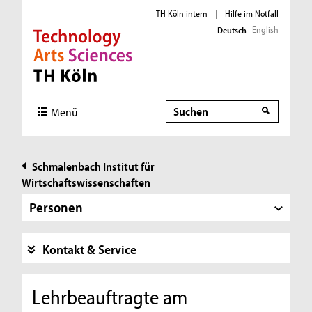
TH Köln intern
|
Hilfe im Notfall
English
Deutsch
Direkt zur Hauptnavigation
Direkt zur Subnavigation
Direkt zum Inhalt
Direkt zum Fußbereich
Suche
Suche
Menü
Schmalenbach Institut für
Wirtschaftswissenschaften
Personen
Kontakt & Service
Lehrbeauftragte am