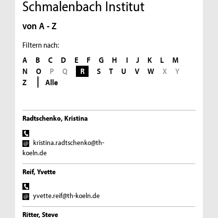
Schmalenbach Institut
von A - Z
Filtern nach:
A
B
C
D
E
F
G
H
I
J
K
L
M
N
O
P
Q
R
S
T
U
V
W
X
Y
Z
Alle
Radtschenko, Kristina
kristina.radtschenko@th-
koeln.de
Reif, Yvette
yvette.reif@th-koeln.de
Ritter, Steve