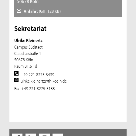
50678 Köln
Anfahrt
(GIF, 128 KB)
Sekretariat
Ulrike Kleinertz
Campus Südstadt
Claudiusstraße 1
50678 Köln
Raum B1.61 d
+49 221-8275-3439
ulrike.kleinertz@th-koeln.de
Fax: +49 221-8275-3135