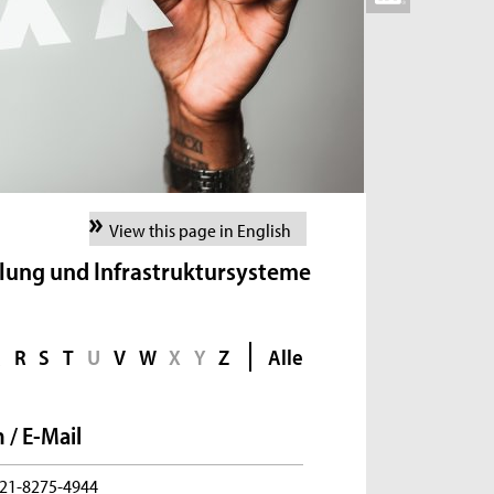
View this page in English
lung und Infrastruktursysteme
Q
R
S
T
U
V
W
X
Y
Z
Alle
 / E-Mail
21-8275-4944