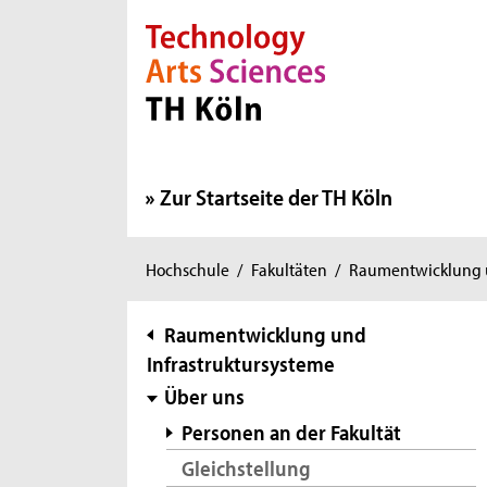
Direkt zur Hauptnavigation
Direkt zur Subnavigation
Direkt zum Inhalt
Direkt zum Fußbereich
Zur Startseite der TH Köln
Sie
Hochschule
/
Fakultäten
/
Raumentwicklung u
sind
hier:
Subnavigation
Raumentwicklung und
Infrastruktursysteme
Über uns
Personen an der Fakultät
Gleichstellung