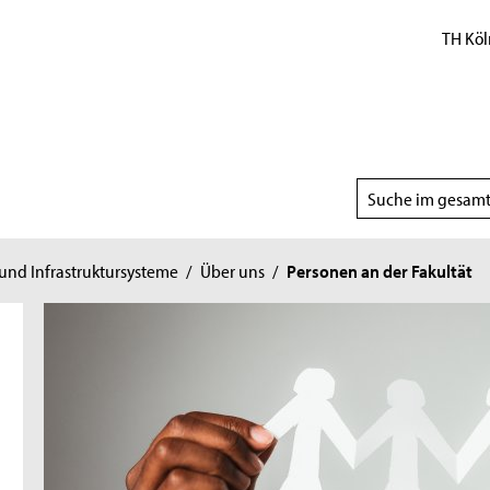
TH Köl
Suchbereich
wählen
nd Infrastruktursysteme
/
Über uns
/
Personen an der Fakultät