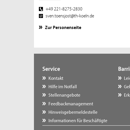
+49 221-8275-2830
sven.toensjost@th-koeln.de
Zur Personenseite
Service
Barri
Kontakt
Le
Hilfe im Notfall
Ge
Stellenangebote
Erk
Feedbackmanagement
Hinweisgebermeldestelle
Informationen für Beschäftigte