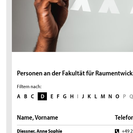
P
e
Personen an der Fakultät für Raumentwick
r
Filtern nach:
s
A
B
C
D
E
F
G
H
I
J
K
L
M
N
O
P
o
Name, Vorname
Telefon
n
e
Diessner, Anne Sophie
+49 2