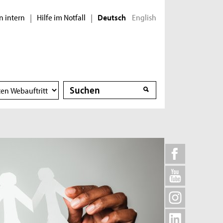
n intern
Hilfe im Notfall
English
|
|
Deutsch
Suche
Suche