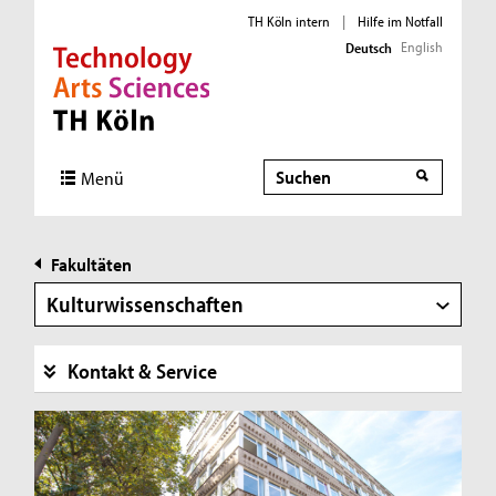
TH Köln intern
|
Hilfe im Notfall
English
Deutsch
Direkt zur Hauptnavigation
Direkt zur Subnavigation
Direkt zum Inhalt
Direkt zum Fußbereich
Suche
Suche
Menü
Fakultäten
Kulturwissenschaften
Kontakt & Service