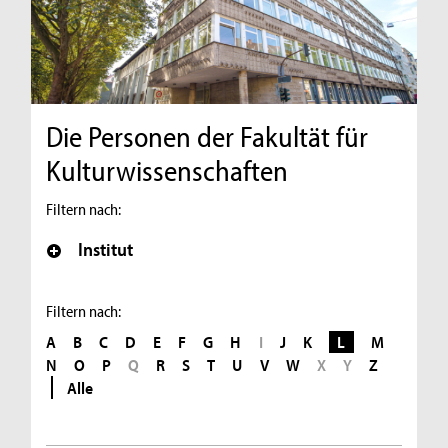
Die Personen der Fakultät für
Kulturwissenschaften
Filtern nach:
Institut
Filtern nach:
A
B
C
D
E
F
G
H
I
J
K
L
M
N
O
P
Q
R
S
T
U
V
W
X
Y
Z
Alle