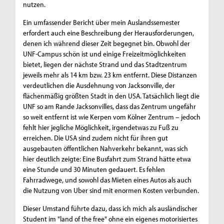
nutzen.
Ein umfassender Bericht über mein Auslandssemester
erfordert auch eine Beschreibung der Herausforderungen,
denen ich während dieser Zeit begegnet bin. Obwohl der
UNF-Campus schön ist und einige Freizeitmöglichkeiten
bietet, liegen der nächste Strand und das Stadtzentrum
jeweils mehr als 14 km bzw. 23 km entfernt. Diese Distanzen
verdeutlichen die Ausdehnung von Jacksonville, der
flächenmäßig größten Stadt in den USA. Tatsächlich liegt die
UNF so am Rande Jacksonvilles, dass das Zentrum ungefähr
so weit entfernt ist wie Kerpen vom Kölner Zentrum – jedoch
fehlt hier jegliche Möglichkeit, irgendetwas zu Fuß zu
erreichen. Die USA sind zudem nicht für ihren gut
ausgebauten öffentlichen Nahverkehr bekannt, was sich
hier deutlich zeigte: Eine Busfahrt zum Strand hätte etwa
eine Stunde und 30 Minuten gedauert. Es fehlen
Fahrradwege, und sowohl das Mieten eines Autos als auch
die Nutzung von Uber sind mit enormen Kosten verbunden.
Dieser Umstand führte dazu, dass ich mich als ausländischer
Student im "land of the free" ohne ein eigenes motorisiertes