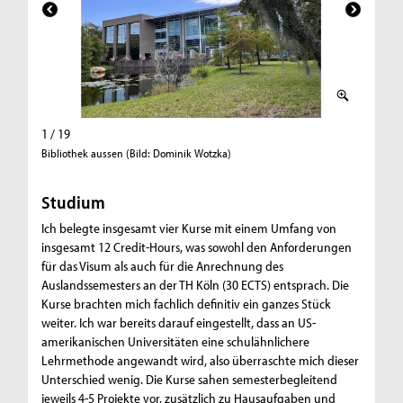
1 / 19
2 / 19
Bibliothek aussen (Bild: Dominik Wotzka)
Biblioth
Studium
Ich belegte insgesamt vier Kurse mit einem Umfang von
insgesamt 12 Credit-Hours, was sowohl den Anforderungen
für das Visum als auch für die Anrechnung des
Auslandssemesters an der TH Köln (30 ECTS) entsprach. Die
Kurse brachten mich fachlich definitiv ein ganzes Stück
weiter. Ich war bereits darauf eingestellt, dass an US-
amerikanischen Universitäten eine schulähnlichere
Lehrmethode angewandt wird, also überraschte mich dieser
Unterschied wenig. Die Kurse sahen semesterbegleitend
jeweils 4-5 Projekte vor, zusätzlich zu Hausaufgaben und