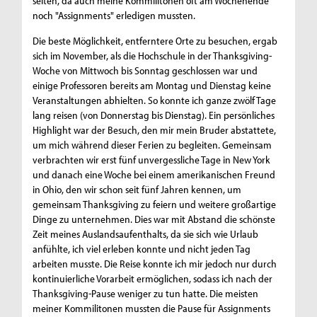
selten, da auch meine Kommilitonen oft am Wochenende
noch "Assignments" erledigen mussten.
Die beste Möglichkeit, entferntere Orte zu besuchen, ergab
sich im November, als die Hochschule in der Thanksgiving-
Woche von Mittwoch bis Sonntag geschlossen war und
einige Professoren bereits am Montag und Dienstag keine
Veranstaltungen abhielten. So konnte ich ganze zwölf Tage
lang reisen (von Donnerstag bis Dienstag). Ein persönliches
Highlight war der Besuch, den mir mein Bruder abstattete,
um mich während dieser Ferien zu begleiten. Gemeinsam
verbrachten wir erst fünf unvergessliche Tage in New York
und danach eine Woche bei einem amerikanischen Freund
in Ohio, den wir schon seit fünf Jahren kennen, um
gemeinsam Thanksgiving zu feiern und weitere großartige
Dinge zu unternehmen. Dies war mit Abstand die schönste
Zeit meines Auslandsaufenthalts, da sie sich wie Urlaub
anfühlte, ich viel erleben konnte und nicht jeden Tag
arbeiten musste. Die Reise konnte ich mir jedoch nur durch
kontinuierliche Vorarbeit ermöglichen, sodass ich nach der
Thanksgiving-Pause weniger zu tun hatte. Die meisten
meiner Kommilitonen mussten die Pause für Assignments