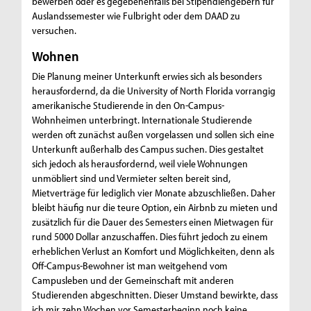
bewerben oder es gegebenenfalls bei Stipendiengebern für
Auslandssemester wie Fulbright oder dem DAAD zu
versuchen.
Wohnen
Die Planung meiner Unterkunft erwies sich als besonders
herausfordernd, da die University of North Florida vorrangig
amerikanische Studierende in den On-Campus-
Wohnheimen unterbringt. Internationale Studierende
werden oft zunächst außen vorgelassen und sollen sich eine
Unterkunft außerhalb des Campus suchen. Dies gestaltet
sich jedoch als herausfordernd, weil viele Wohnungen
unmöbliert sind und Vermieter selten bereit sind,
Mietverträge für lediglich vier Monate abzuschließen. Daher
bleibt häufig nur die teure Option, ein Airbnb zu mieten und
zusätzlich für die Dauer des Semesters einen Mietwagen für
rund 5000 Dollar anzuschaffen. Dies führt jedoch zu einem
erheblichen Verlust an Komfort und Möglichkeiten, denn als
Off-Campus-Bewohner ist man weitgehend vom
Campusleben und der Gemeinschaft mit anderen
Studierenden abgeschnitten. Dieser Umstand bewirkte, dass
ich mir zehn Wochen vor Semesterbeginn noch keine