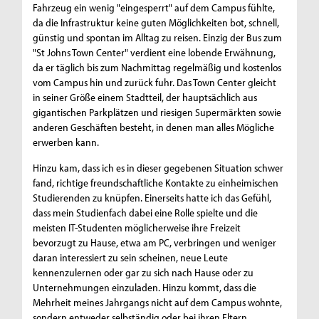
Fahrzeug ein wenig "eingesperrt" auf dem Campus fühlte,
da die Infrastruktur keine guten Möglichkeiten bot, schnell,
günstig und spontan im Alltag zu reisen. Einzig der Bus zum
"St Johns Town Center" verdient eine lobende Erwähnung,
da er täglich bis zum Nachmittag regelmäßig und kostenlos
vom Campus hin und zurück fuhr. Das Town Center gleicht
in seiner Größe einem Stadtteil, der hauptsächlich aus
gigantischen Parkplätzen und riesigen Supermärkten sowie
anderen Geschäften besteht, in denen man alles Mögliche
erwerben kann.
Hinzu kam, dass ich es in dieser gegebenen Situation schwer
fand, richtige freundschaftliche Kontakte zu einheimischen
Studierenden zu knüpfen. Einerseits hatte ich das Gefühl,
dass mein Studienfach dabei eine Rolle spielte und die
meisten IT-Studenten möglicherweise ihre Freizeit
bevorzugt zu Hause, etwa am PC, verbringen und weniger
daran interessiert zu sein scheinen, neue Leute
kennenzulernen oder gar zu sich nach Hause oder zu
Unternehmungen einzuladen. Hinzu kommt, dass die
Mehrheit meines Jahrgangs nicht auf dem Campus wohnte,
sondern entweder selbständig oder bei ihren Eltern