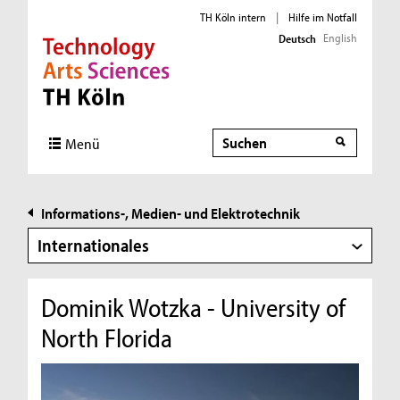
TH Köln intern
|
Hilfe im Notfall
English
Deutsch
Direkt zur Hauptnavigation
Direkt zur Subnavigation
Direkt zum Inhalt
Direkt zum Fußbereich
Suche
Suche
Menü
Informations-, Medien- und Elektrotechnik
Internationales
Dominik Wotzka - University of
North Florida