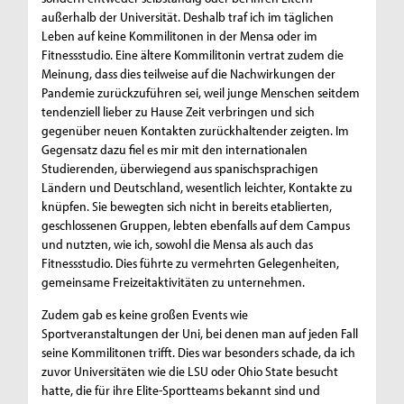
außerhalb der Universität. Deshalb traf ich im täglichen
Leben auf keine Kommilitonen in der Mensa oder im
Fitnessstudio. Eine ältere Kommilitonin vertrat zudem die
Meinung, dass dies teilweise auf die Nachwirkungen der
Pandemie zurückzuführen sei, weil junge Menschen seitdem
tendenziell lieber zu Hause Zeit verbringen und sich
gegenüber neuen Kontakten zurückhaltender zeigten. Im
Gegensatz dazu fiel es mir mit den internationalen
Studierenden, überwiegend aus spanischsprachigen
Ländern und Deutschland, wesentlich leichter, Kontakte zu
knüpfen. Sie bewegten sich nicht in bereits etablierten,
geschlossenen Gruppen, lebten ebenfalls auf dem Campus
und nutzten, wie ich, sowohl die Mensa als auch das
Fitnessstudio. Dies führte zu vermehrten Gelegenheiten,
gemeinsame Freizeitaktivitäten zu unternehmen.
Zudem gab es keine großen Events wie
Sportveranstaltungen der Uni, bei denen man auf jeden Fall
seine Kommilitonen trifft. Dies war besonders schade, da ich
zuvor Universitäten wie die LSU oder Ohio State besucht
hatte, die für ihre Elite-Sportteams bekannt sind und