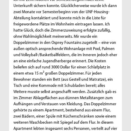
Unterkunft sichern konnte. Glücklicherweise wurde ich dann
zwei Monate vor Semesterbeginn von der UNF-Housing-
Abteilung kontaktiert und konnte mich in die Liste für
freigewordene Plätze im Wohnheim eintragen lassen. Ich
hatte Glück, doch die Zimmerzuweisung erfolgte zufällig,
ohne Wahlmöglichkeit meinerseits. Mir wurde ein
Doppelzimmer in den Osprey Fountains zugeteilt – eine von
außen optisch ansprechende Wohnanlage mit Pool, Palmen
und Volleyball-/Basketballfeldern, die im Inneren jedoch eher
an eine einfache Jugendherberge erinnert. Die Kosten
beliefen sich auf rund 3000 Dollar für einen Schlafplatz in
einem etwa 15 m² großen Doppelzimmer. Für jeden
Bewohner standen ein Bett (aus Gestell und Matratze), ein
Tisch und eine Kommode mit Schubladen bereit; alles
Weitere musste selbst angeschafft werden. Zusätzlich gab es
im Zimmer Ablageflächen aus dünnen Metallstangen zum
Aufhängen und Verstauen von Kleidung. Das Doppelzimmer
gehörte zu einem Apartment, bestehend aus einem Flur,
zwei Bädern, einer Spüle mit Küchenschränken sowie einem
weiteren Waschbecken mit Spiegel auf dem Flur. In diesem
Apartment lebten insgesamt sechs Personen, verteilt auf vier