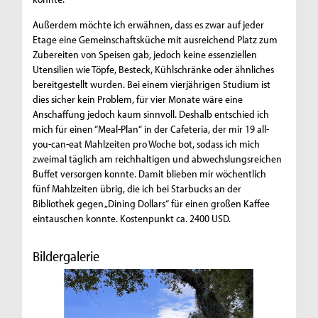
Außerdem möchte ich erwähnen, dass es zwar auf jeder
Etage eine Gemeinschaftsküche mit ausreichend Platz zum
Zubereiten von Speisen gab, jedoch keine essenziellen
Utensilien wie Töpfe, Besteck, Kühlschränke oder ähnliches
bereitgestellt wurden. Bei einem vierjährigen Studium ist
dies sicher kein Problem, für vier Monate wäre eine
Anschaffung jedoch kaum sinnvoll. Deshalb entschied ich
mich für einen “Meal-Plan“ in der Cafeteria, der mir 19 all-
you-can-eat Mahlzeiten pro Woche bot, sodass ich mich
zweimal täglich am reichhaltigen und abwechslungsreichen
Buffet versorgen konnte. Damit blieben mir wöchentlich
fünf Mahlzeiten übrig, die ich bei Starbucks an der
Bibliothek gegen „Dining Dollars“ für einen großen Kaffee
eintauschen konnte. Kostenpunkt ca. 2400 USD.
Bildergalerie