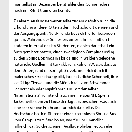
man selbst im Dezember bei strahlendem Sonnenschein
noch im T-Shirt trainieren konnte.
Zu einem Auslandssemester sollte zudem definitiv auch die
Erkundung anderer Orte als dem Hochschulort gehören und
der Ausgangspunkt Nord-Florida bot sich hierfür besonders
gut an. Während des Semesters unternahm ich mit drei
anderen internationalen Studenten, die sich dauerhaft ein
Auto gemietet hatten, einen zweitägigen Campingausflug
zu den Springs. Springs in Florida sind in Wäldern gelegene
natürliche Quellen mit türkisklarem, kühlem Wasser, das aus
dem Untergrund entspringt. Sie zeichnen sich durch ihr
malerisches Erscheinungsbild, ihre natürliche Schönheit, ihre
vielfältige Tierwelt und die Möglichkeit zum Schwimmen,
Schnorcheln oder Kajakfahren aus. Mit denselben
“Internationals“ konnte ich auch mein erstes NFL-Spiel in
Jacksonville, dem zu Hause der Jaguars besuchen, was auch
eine sehr schöne Erfahrung für mich darstellte. Die
Hochschule bot hierfür sogar einen kostenlosen Shuttle-Bus
vom Campus zum Stadion an, was für uns unendlich
hilfreich war. Solche schönen Ausflüge blieben jedoch eher