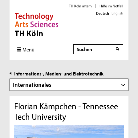
TH Köln intern
|
Hilfe im Notfall
English
Deutsch
Direkt zur Hauptnavigation
Direkt zur Subnavigation
Direkt zum Inhalt
Direkt zum Fußbereich
Suche
Suche
Menü
Informations-, Medien- und Elektrotechnik
Internationales
Florian Kämpchen - Tennessee
Tech University