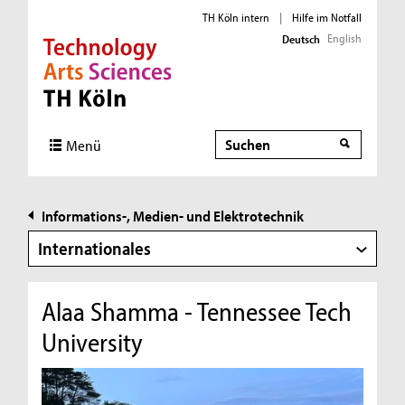
TH Köln intern
|
Hilfe im Notfall
English
Deutsch
Direkt zur Hauptnavigation
Direkt zur Subnavigation
Direkt zum Inhalt
Direkt zum Fußbereich
Suche
Suche
Menü
Informations-, Medien- und Elektrotechnik
Internationales
Alaa Shamma - Tennessee Tech
University