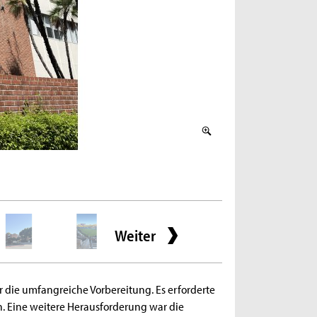
2 / 12
Campus pool (Bild: Sa
Weiter
die umfangreiche Vorbereitung. Es erforderte
n. Eine weitere Herausforderung war die