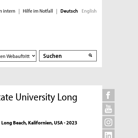
n intern
Hilfe im Notfall
English
|
|
Deutsch
Suche
Suche
tate University Long
Long Beach, Kalifornien, USA - 2023