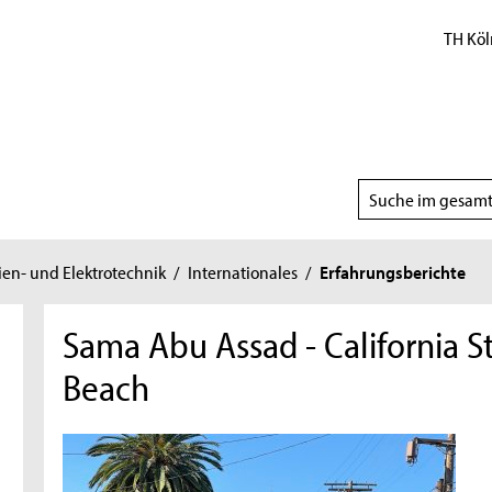
TH Köl
Suchbereich
wählen
ien- und Elektrotechnik
/
Internationales
/
Erfahrungsberichte
Sama Abu Assad - California S
Beach