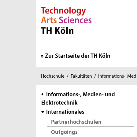
Direkt zur Hauptnavigation
Direkt zur Subnavigation
Direkt zum Inhalt
Direkt zum Fußbereich
Zur Startseite der TH Köln
Sie
Hochschule
/
Fakultäten
/
Informations-, Med
sind
hier:
Subnavigation
Informations-, Medien- und
Elektrotechnik
Internationales
Partnerhochschulen
Outgoings