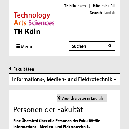
TH Köln intern
|
Hilfe im Notfall
English
Deutsch
Direkt zur Hauptnavigation
Direkt zur Subnavigation
Direkt zum Inhalt
Direkt zum Fußbereich
Suche
Suche
Menü
Fakultäten
Informations-, Medien- und Elektrotechnik
View this page in English
Personen der Fakultät
Eine Übersicht über alle Personen der Fakultät für
Informations-, Medien- und Elektrotechnik.