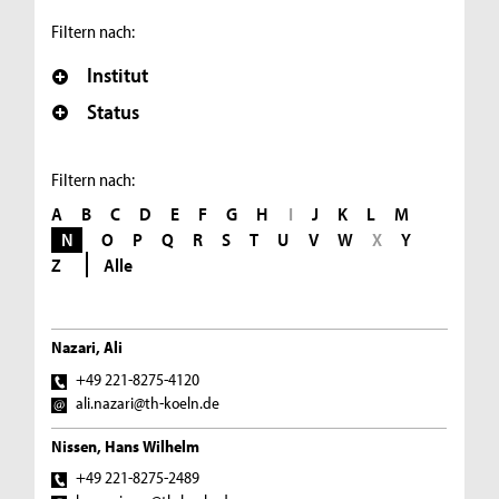
Filtern nach:
Institut
Status
Filtern nach:
A
B
C
D
E
F
G
H
I
J
K
L
M
N
O
P
Q
R
S
T
U
V
W
X
Y
Z
Alle
Nazari, Ali
+49 221-8275-4120
ali.nazari@th-koeln.de
Nissen, Hans Wilhelm
+49 221-8275-2489