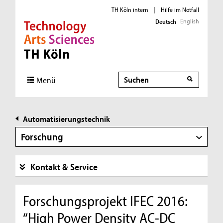
TH Köln intern
|
Hilfe im Notfall
English
Deutsch
Direkt zur Hauptnavigation
Direkt zur Subnavigation
Direkt zum Inhalt
Direkt zum Fußbereich
Suche
Suche
Menü
Automatisierungstechnik
Forschung
Kontakt & Service
Forschungsprojekt IFEC 2016:
“High Power Density AC-DC