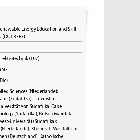
Renewable Energy Education and Skill
a (DCT REES)
Elektrotechnik (F07)
hnik
 Dick
lied Sciences (Niederlande);
ane (Südafrika); Universität
niversität von Südafrika; Cape
hnology (Südafrika); Nelson Mandela
west-Universität (Südafrika);
t (Niederlande); Rheinisch-Westfälische
en (Deutschland); Katholische