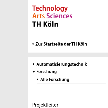
Direkt zur Hauptnavigation
Direkt zur Subnavigation
Direkt zum Inhalt
Direkt zum Fußbereich
Zur Startseite der TH Köln
Subnavigation
Automatisierungstechnik
Forschung
Alle Forschung
Projektleiter