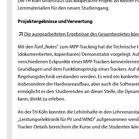
Die TH Köln unterstützt das kooperative Projekt als kleiner
Lernmaterialien für den neuen Studiengang.
Projektergebnisse und Verwertung
Die ausgearbeiteten Ergebnisse des Gesamtprojetes kö
Mit den fünf „Notes“ zum MPP-Tracking hat die Technische
(dokumentierten, kopierbaren) Demonstrator vorgelegt. Auf
verschiedenen Eckpunkte eines MPP-Trackers kennenlernen
Grundlagen und dem Funktionsprinzip eines Trackers. Auf d
Regelungstechnik verstanden werden. Es wird ein konkrete
insbesondere der Hardwareaufbau, aber auch die Software
ermöglicht es den Studierenden an dieser Stelle, die Dynam
kann, direkt zu erleben.
An der TH Köln konnten die Lehrinhalte in den Lehrveransta
„Leistungselektronik für PV und WIND“ aufgenommen werden
Tracker-Details bereichern die Kurse und die Studenten k