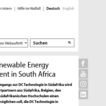
n intern
Hilfe im Notfall
English
|
|
Deutsch
Suche
Suche
enewable Energy
nt in South Africa
engangs zur DC Technologie in Südafrika wird
tpartnern aus Südafrika, Belgien, den
, südafrikanischen Hochschulen einen
öglichen soll, die DC Technologie in