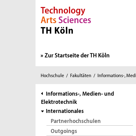
Direkt zur Hauptnavigation
Direkt zur Subnavigation
Direkt zum Inhalt
Direkt zum Fußbereich
Zur Startseite der TH Köln
Sie
Hochschule
/
Fakultäten
/
Informations-, Med
sind
hier:
Subnavigation
Informations-, Medien- und
Elektrotechnik
Internationales
Partnerhochschulen
Outgoings