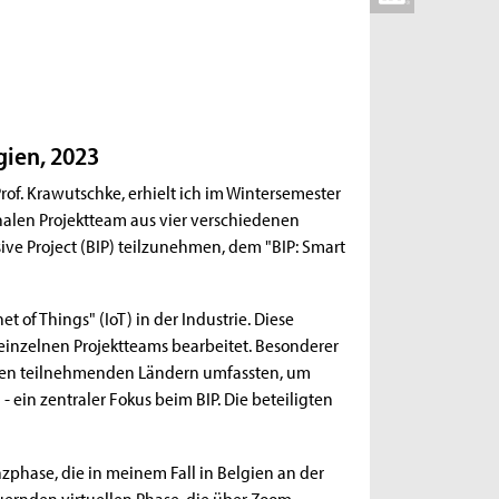
gien, 2023
f. Krawutschke, erhielt ich im Wintersemester
alen Projektteam aus vier verschiedenen
ve Project (BIP) teilzunehmen, dem "BIP: Smart
 of Things" (IoT) in der Industrie. Diese
inzelnen Projektteams bearbeitet. Besonderer
allen teilnehmenden Ländern umfassten, um
ein zentraler Fokus beim BIP. Die beteiligten
zphase, die in meinem Fall in Belgien an der
uernden virtuellen Phase, die über Zoom