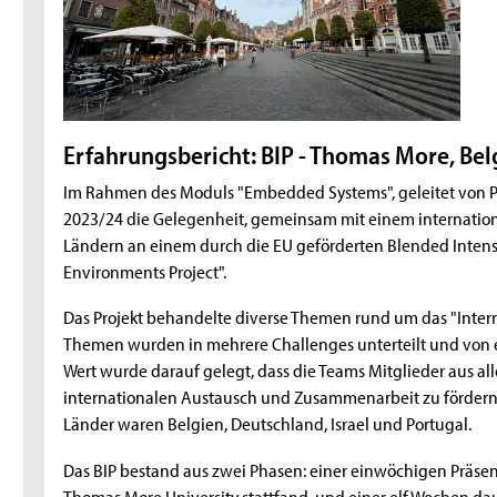
Erfahrungsbericht: BIP - Thomas More, Bel
Im Rahmen des Moduls "Embedded Systems", geleitet von Pro
2023/24 die Gelegenheit, gemeinsam mit einem internation
Ländern an einem durch die EU geförderten Blended Intensi
Environments Project".
Das Projekt behandelte diverse Themen rund um das "Internet
Themen wurden in mehrere Challenges unterteilt und von e
Wert wurde darauf gelegt, dass die Teams Mitglieder aus 
internationalen Austausch und Zusammenarbeit zu fördern - 
Länder waren Belgien, Deutschland, Israel und Portugal.
Das BIP bestand aus zwei Phasen: einer einwöchigen Präsen
Thomas More University stattfand, und einer elf Wochen da