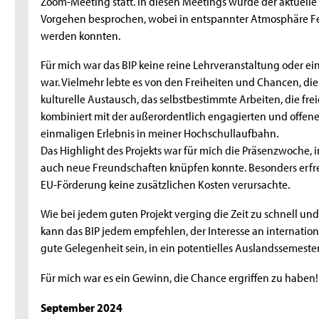
Zoom-Meeting statt. In diesen Meetings wurde der aktuelle 
Vorgehen besprochen, wobei in entspannter Atmosphäre F
werden konnten.
Für mich war das BIP keine reine Lehrveranstaltung oder e
war. Vielmehr lebte es von den Freiheiten und Chancen, di
kulturelle Austausch, das selbstbestimmte Arbeiten, die f
kombiniert mit der außerordentlich engagierten und offen
einmaligen Erlebnis in meiner Hochschullaufbahn.
Das Highlight des Projekts war für mich die Präsenzwoche,
auch neue Freundschaften knüpfen konnte. Besonders erfre
EU-Förderung keine zusätzlichen Kosten verursachte.
Wie bei jedem guten Projekt verging die Zeit zu schnell un
kann das BIP jedem empfehlen, der Interesse an internation
gute Gelegenheit sein, in ein potentielles Auslandssemest
Für mich war es ein Gewinn, die Chance ergriffen zu haben!
September 2024