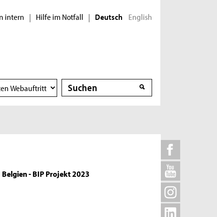
n intern
Hilfe im Notfall
English
|
|
Deutsch
Suche
Suche
Belgien - BIP Projekt 2023