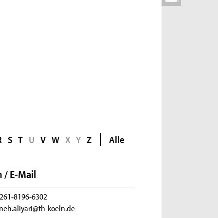
R
S
T
U
V
W
X
Y
Z
Alle
 / E-Mail
261-8196-6302
neh.aliyari@th-koeln.de