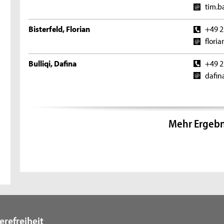
tim.b
Bisterfeld, Florian
+49 2
flori
Bulliqi, Dafina
+49 2
dafin
Mehr Ergebn
erefreiheit