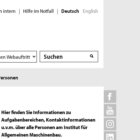
n intern
Hilfe im Notfall
English
|
|
Deutsch
Suche
Suche
Personen
Hier finden Sie Informationen zu
Aufgabenbereichen, Kontaktinformationen
u.v.m. über alle Personen am Institut für
Allgemeinen Maschinenbau.