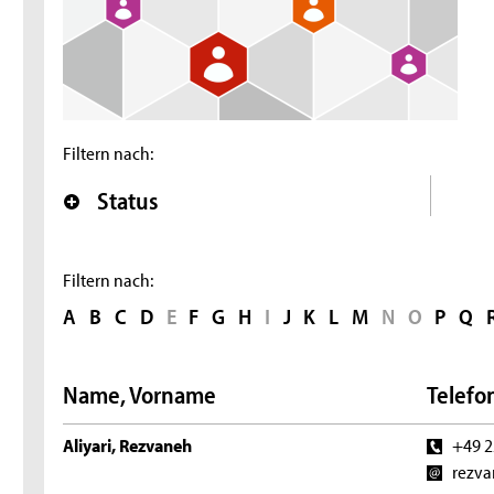
Filtern nach:
Status
Filtern nach:
A
B
C
D
E
F
G
H
I
J
K
L
M
N
O
P
Q
Name, Vorname
Telefon
Aliyari, Rezvaneh
+49 2
rezva