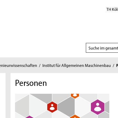
TH Köl
Suchbereich
wählen
genieurwissenschaften
/
Institut für Allgemeinen Maschinenbau
/
Personen