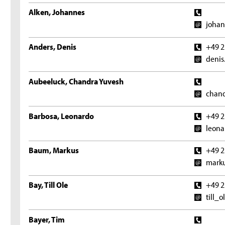
Alken, Johannes
johan
Anders, Denis
+49 2
denis
Aubeeluck, Chandra Yuvesh
chand
Barbosa, Leonardo
+49 2
leona
Baum, Markus
+49 2
mark
Bay, Till Ole
+49 2
till_
Bayer, Tim