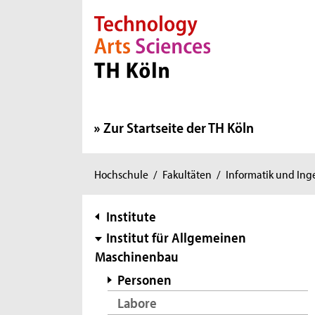
Direkt zur Hauptnavigation
Direkt zur Subnavigation
Direkt zum Inhalt
Direkt zum Fußbereich
Zur Startseite der TH Köln
Sie
Hochschule
/
Fakultäten
/
Informatik und In
sind
hier:
Subnavigation
Institute
Institut für Allgemeinen
Maschinenbau
Personen
Labore