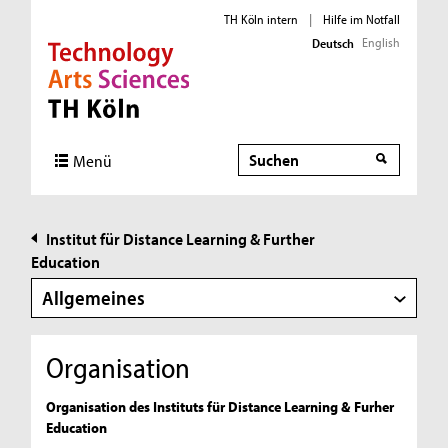
TH Köln intern
|
Hilfe im Notfall
English
Deutsch
Direkt zur Hauptnavigation
Direkt zur Subnavigation
Direkt zum Inhalt
Direkt zum Fußbereich
Suche
Suche
Menü
Institut für Distance Learning & Further
Education
Allgemeines
Organisation
Organisation des Instituts für Distance Learning & Furher
Education