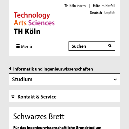
TH Köln intern
|
Hilfe im Notfall
English
Deutsch
Direkt zur Hauptnavigation
Direkt zur Subnavigation
Direkt zum Inhalt
Direkt zum Fußbereich
Suche
Suche
Menü
Informatik und Ingenieurwissenschaften
Studium
Kontakt & Service
Schwarzes Brett
Für das Ingenieurwissenschaftliche Grundstudium