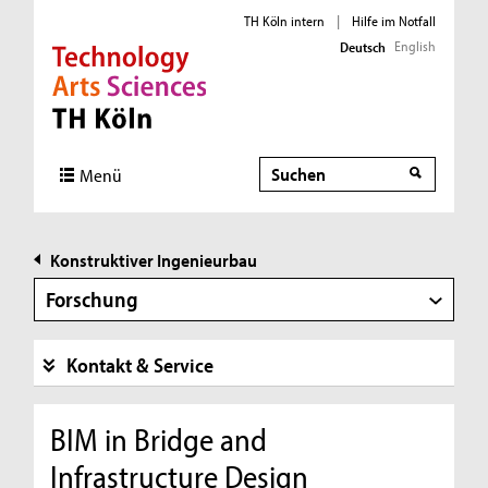
TH Köln intern
|
Hilfe im Notfall
English
Deutsch
Direkt zur Hauptnavigation
Direkt zur Subnavigation
Direkt zum Inhalt
Direkt zum Fußbereich
Suche
Suche
Menü
Konstruktiver Ingenieurbau
Forschung
Kontakt & Service
BIM in Bridge and
Infrastructure Design