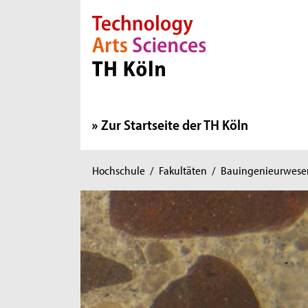
Direkt zur Hauptnavigation
Direkt zur Subnavigation
Direkt zum Inhalt
Direkt zum Fußbereich
Zur Startseite der TH Köln
Sie
Hochschule
/
Fakultäten
/
Bauingenieurwese
sind
hier: