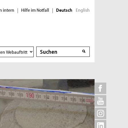
n intern
Hilfe im Notfall
English
|
|
Deutsch
Suche
Suche