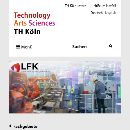
TH Köln intern
|
Hilfe im Notfall
English
Deutsch
Direkt zur Hauptnavigation
Direkt zur Subnavigation
Direkt zum Inhalt
Direkt zum Fußbereich
Suche
Suche
Menü
Fachgebiete