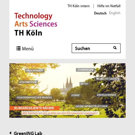
TH Köln intern
|
Hilfe im Notfall
English
Deutsch
Direkt zur Hauptnavigation
Direkt zur Subnavigation
Direkt zum Inhalt
Direkt zum Fußbereich
Suche
Suche
Menü
GreenING Lab