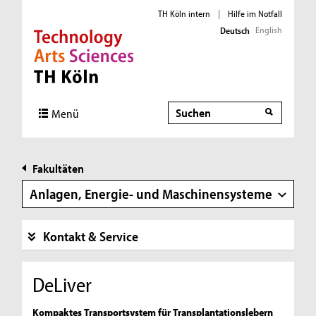
TH Köln intern
|
Hilfe im Notfall
English
Deutsch
Direkt zur Hauptnavigation
Direkt zur Subnavigation
Direkt zum Inhalt
Direkt zum Fußbereich
Suche
Suche
Menü
Fakultäten
Anlagen, Energie- und Maschinensysteme
Kontakt & Service
DeLiver
Kompaktes Transportsystem für Transplantationslebern