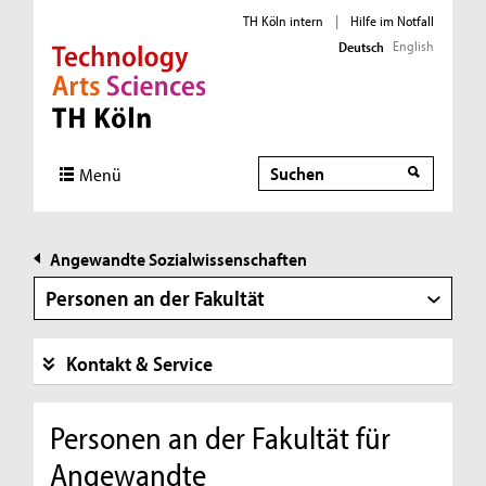
TH Köln intern
|
Hilfe im Notfall
English
Deutsch
Direkt zur Hauptnavigation
Direkt zur Subnavigation
Direkt zum Inhalt
Direkt zum Fußbereich
Suche
Suche
Menü
Angewandte Sozialwissenschaften
Personen an der Fakultät
Kontakt & Service
Personen an der Fakultät für
Angewandte