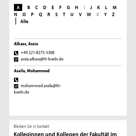
A
B
C
D
E
F
G
H
I
J
K
L
M
N
O
P
Q
R
S
T
U
V
W
X
Y
Z
Alle
Alkass, Assia
+49 221-8275-3308
assia.alkass@th-koeln.de
Assila, Mohammed
mohammed.assila@th-
koeln.de
Bleiben Sie in Kontakt
Kolleginnen und Kollegen der Fakultät im