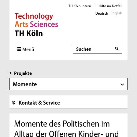
TH Köln intern
|
Hilfe im Notfall
English
Deutsch
Direkt zur Hauptnavigation
Direkt zur Subnavigation
Direkt zum Inhalt
Direkt zum Fußbereich
Suche
Suche
Menü
Projekte
Momente
Kontakt & Service
Momente des Politischen im
Alltag der Offenen Kinder- und