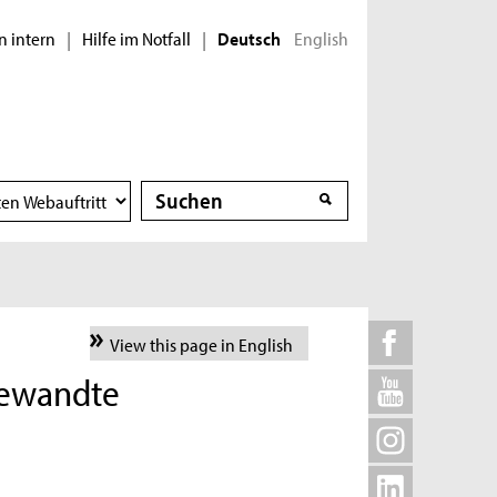
n intern
Hilfe im Notfall
English
|
|
Deutsch
Suche
Suche
View this page in English
gewandte