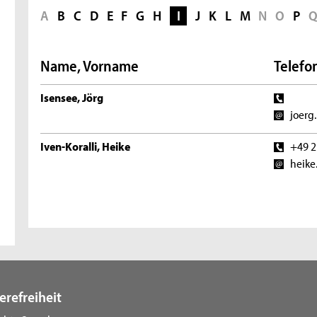
A
B
C
D
E
F
G
H
I
J
K
L
M
N
O
P
Name, Vorname
Telefon
Isensee, Jörg
joerg
Iven-Koralli, Heike
+49 2
heike
erefreiheit