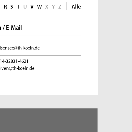
Q
R
S
T
U
V
W
X
Y
Z
Alle
 / E-Mail
.isensee@th-koeln.de
14-32831-4621
.iven@th-koeln.de