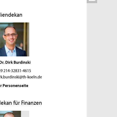
diendekan
 Dr. Dirk Burdinski
9 214-32831-4615
rk.burdinski@th-koeln.de
r Personenseite
ekan für Finanzen