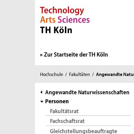
Direkt zur Hauptnavigation
Direkt zur Subnavigation
Direkt zum Inhalt
Direkt zum Fußbereich
Zur Startseite der TH Köln
Sie
Hochschule
/
Fakultäten
/
Angewandte Natur
sind
hier:
Subnavigation
Angewandte Naturwissenschaften
Personen
Fakultätsrat
Fachschaftsrat
Gleichstellungsbeauftragte