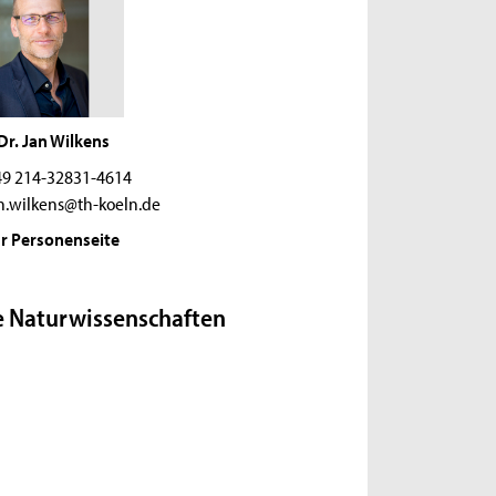
 Dr. Jan Wilkens
9 214-32831-4614
n.wilkens@th-koeln.de
r Personenseite
e Naturwissenschaften