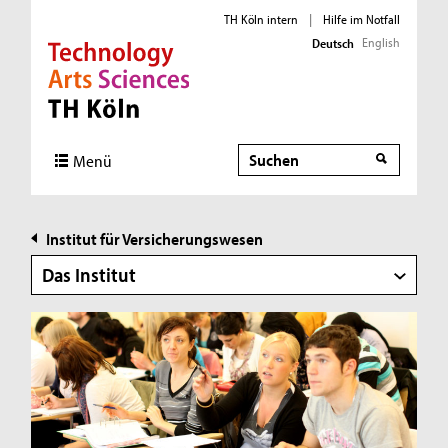
TH Köln intern
|
Hilfe im Notfall
English
Deutsch
Direkt zur Hauptnavigation
Direkt zur Subnavigation
Direkt zum Inhalt
Direkt zum Fußbereich
Suche
Suche
Menü
Institut für Versicherungswesen
Das Institut