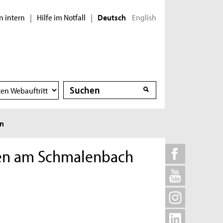
n intern
Hilfe im Notfall
English
|
|
Deutsch
Suche
Suche
en
ren am Schmalenbach