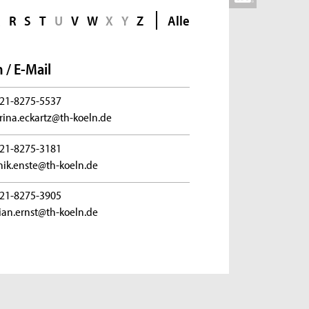
Q
R
S
T
U
V
W
X
Y
Z
Alle
 / E-Mail
21-8275-5537
rina.eckartz@th-koeln.de
21-8275-3181
ik.enste@th-koeln.de
21-8275-3905
tian.ernst@th-koeln.de