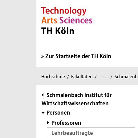
Direkt zur Hauptnavigation
Direkt zur Subnavigation
Direkt zum Inhalt
Direkt zum Fußbereich
Zur Startseite der TH Köln
Wirtschafts-
Sie
Hochschule
/
Fakultäten
/
…
/
Schmalenbac
und
sind
Rechtswissenschaften
/
hier:
Subnavigation
Schmalenbach Institut für
Wirtschaftswissenschaften
Personen
Professoren
Lehrbeauftragte