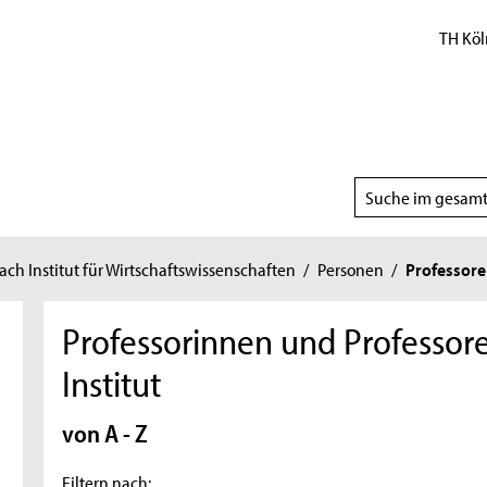
TH Köl
Suchbereich
wählen
h Institut für Wirtschaftswissenschaften
/
Personen
/
Professor
Professorinnen und Professo
Institut
von A - Z
Filtern nach: