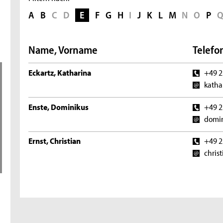
A
B
C
D
E
F
G
H
I
J
K
L
M
N
O
P
Name, Vorname
Telefon
Eckartz, Katharina
+49 2
katha
Enste, Dominikus
+49 2
domin
Ernst, Christian
+49 2
chris