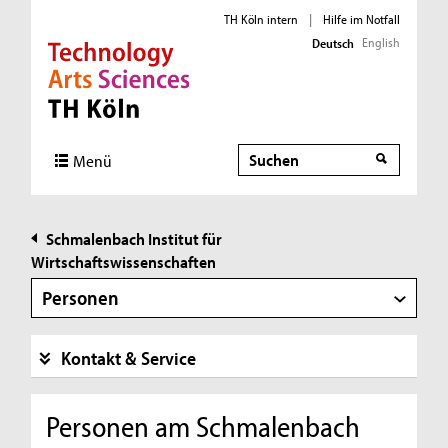
TH Köln intern
|
Hilfe im Notfall
English
Deutsch
Direkt zur Hauptnavigation
Direkt zur Subnavigation
Direkt zum Inhalt
Direkt zum Fußbereich
Suche
Suche
Menü
Schmalenbach Institut für
Wirtschaftswissenschaften
Personen
Kontakt & Service
Personen am Schmalenbach