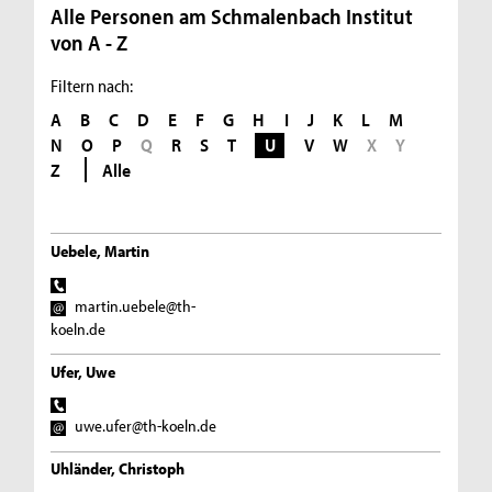
Alle Personen am Schmalenbach Institut
von A - Z
Filtern nach:
A
B
C
D
E
F
G
H
I
J
K
L
M
N
O
P
Q
R
S
T
U
V
W
X
Y
Z
Alle
Uebele, Martin
martin.uebele@th-
koeln.de
Ufer, Uwe
uwe.ufer@th-koeln.de
Uhländer, Christoph