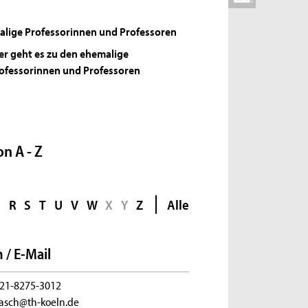
lige Professorinnen und Professoren
er geht es zu den ehemalige
ofessorinnen und Professoren
n A - Z
Q
R
S
T
U
V
W
X
Y
Z
Alle
 / E-Mail
21-8275-3012
.pasch@th-koeln.de