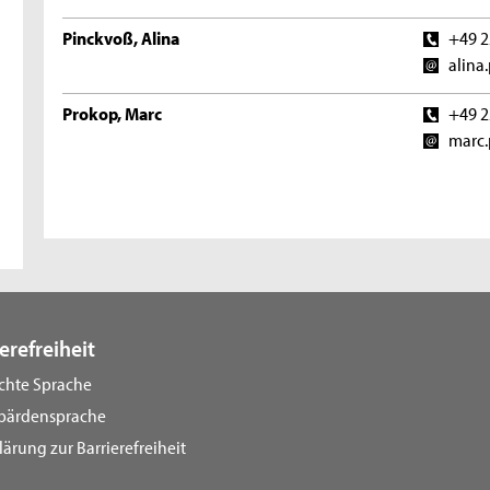
Pinckvoß, Alina
+49 2
alina
Prokop, Marc
+49 2
marc.
erefreiheit
ichte Sprache
bärdensprache
lärung zur Barrierefreiheit