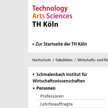
Direkt zur Hauptnavigation
Direkt zur Subnavigation
Direkt zum Inhalt
Direkt zum Fußbereich
Zur Startseite der TH Köln
Sie
Hochschule
/
Fakultäten
/
Wirtschafts- und R
sind
hier:
Subnavigation
Schmalenbach Institut für
Wirtschaftswissenschaften
Personen
Professoren
Lehrbeauftragte