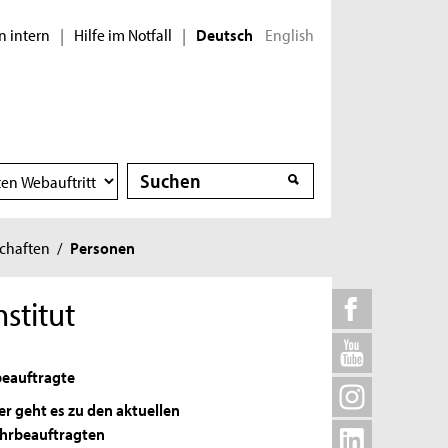
n intern
Hilfe im Notfall
English
|
|
Deutsch
Suche
Suche
schaften
/
Personen
stitut
eauftragte
er geht es zu den aktuellen
hrbeauftragten