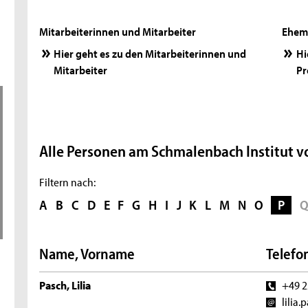
Mitarbeiterinnen und Mitarbeiter
Ehema
Hier geht es zu den Mitarbeiterinnen und
Hi
Mitarbeiter
Pr
Alle Personen am Schmalenbach Institut vo
Filtern nach:
A
B
C
D
E
F
G
H
I
J
K
L
M
N
O
P
Name, Vorname
Telefon
Pasch, Lilia
+49 2
lilia