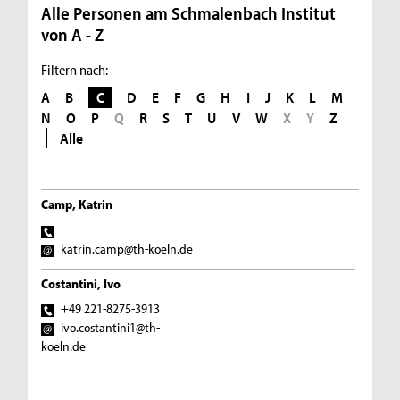
Alle Personen am Schmalenbach Institut
von A - Z
Filtern nach:
A
B
C
D
E
F
G
H
I
J
K
L
M
N
O
P
Q
R
S
T
U
V
W
X
Y
Z
Alle
Camp, Katrin
katrin.camp@th-koeln.de
Costantini, Ivo
+49 221-8275-3913
ivo.costantini1@th-
koeln.de