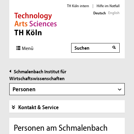
TH Köln intern
|
Hilfe im Notfall
English
Deutsch
Direkt zur Hauptnavigation
Direkt zur Subnavigation
Direkt zum Inhalt
Direkt zum Fußbereich
Suche
Suche
Menü
Schmalenbach Institut für
Wirtschaftswissenschaften
Personen
Kontakt & Service
Personen am Schmalenbach