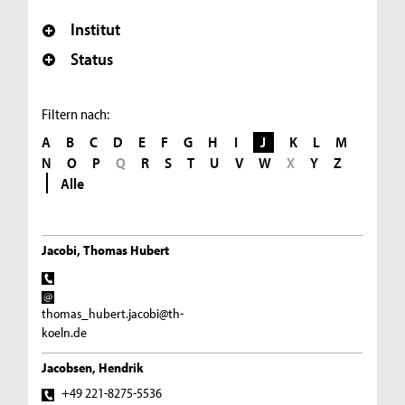
Institut
Status
Filtern nach:
A
B
C
D
E
F
G
H
I
J
K
L
M
N
O
P
Q
R
S
T
U
V
W
X
Y
Z
Alle
Jacobi, Thomas Hubert
thomas_hubert.jacobi@th-
koeln.de
Jacobsen, Hendrik
+49 221-8275-5536