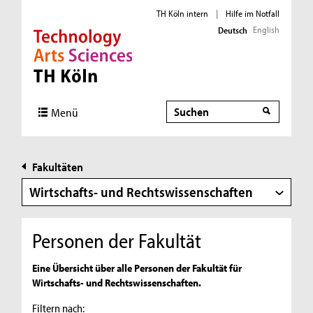
TH Köln intern
|
Hilfe im Notfall
English
Deutsch
Direkt zur Hauptnavigation
Direkt zur Subnavigation
Direkt zum Inhalt
Direkt zum Fußbereich
Suche
Suche
Menü
Fakultäten
Wirtschafts- und Rechtswissenschaften
Personen der Fakultät
Eine Übersicht über alle Personen der Fakultät für
Wirtschafts- und Rechtswissenschaften.
Filtern nach: