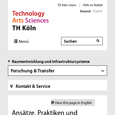
TH Köln intern
|
Hilfe im Notfall
English
Deutsch
Direkt zur Hauptnavigation
Direkt zur Subnavigation
Direkt zum Inhalt
Direkt zum Fußbereich
Suche
Suche
Menü
Raumentwicklung und Infrastruktursysteme
Forschung & Transfer
Kontakt & Service
View this page in English
Ansätze, Praktiken und