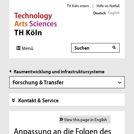
TH Köln intern
|
Hilfe im Notfall
English
Deutsch
Direkt zur Hauptnavigation
Direkt zur Subnavigation
Direkt zum Inhalt
Direkt zum Fußbereich
Suche
Suche
Menü
Raumentwicklung und Infrastruktursysteme
Forschung & Transfer
Kontakt & Service
View this page in English
Anpassung an die Folgen des