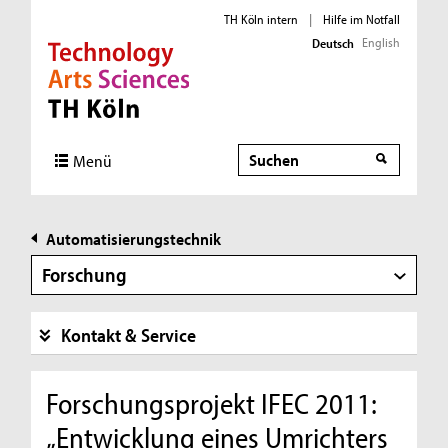
TH Köln intern
|
Hilfe im Notfall
English
Deutsch
Direkt zur Hauptnavigation
Direkt zur Subnavigation
Direkt zum Inhalt
Direkt zum Fußbereich
Suche
Suche
Menü
Automatisierungstechnik
Forschung
Kontakt & Service
Forschungsprojekt IFEC 2011:
„Entwicklung eines Umrichters