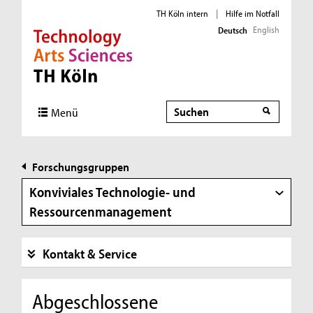
TH Köln intern
|
Hilfe im Notfall
English
Deutsch
Direkt zur Hauptnavigation
Direkt zur Subnavigation
Direkt zum Inhalt
Direkt zum Fußbereich
Suche
Suche
Menü
Forschungsgruppen
Konviviales Technologie- und
Ressourcenmanagement
Kontakt & Service
Abgeschlossene