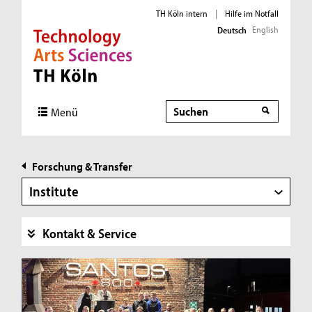
TH Köln intern
|
Hilfe im Notfall
English
Deutsch
Direkt zur Hauptnavigation
Direkt zur Subnavigation
Direkt zum Inhalt
Direkt zum Fußbereich
Suche
Suche
Menü
Forschung & Transfer
Institute
Kontakt & Service