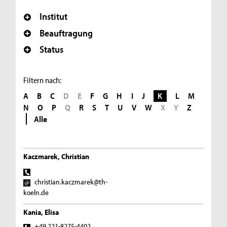
Institut
Beauftragung
Status
Filtern nach:
A
B
C
D
E
F
G
H
I
J
K
L
M
N
O
P
Q
R
S
T
U
V
W
X
Y
Z
Alle
Kaczmarek, Christian
christian.kaczmarek@th-
koeln.de
Kania, Elisa
+49 221-8275-4402