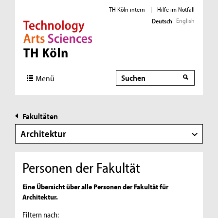
TH Köln intern
|
Hilfe im Notfall
English
Deutsch
Direkt zur Hauptnavigation
Direkt zur Subnavigation
Direkt zum Inhalt
Direkt zum Fußbereich
Suche
Suche
Menü
Fakultäten
Architektur
Personen der Fakultät
Eine Übersicht über alle Personen der Fakultät für
Architektur.
Filtern nach: