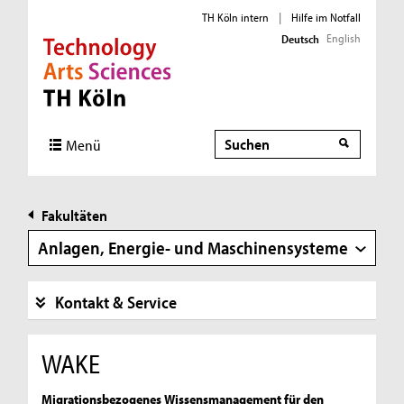
TH Köln intern
|
Hilfe im Notfall
English
Deutsch
Direkt zur Hauptnavigation
Direkt zur Subnavigation
Direkt zum Inhalt
Direkt zum Fußbereich
Suche
Suche
Menü
Fakultäten
Anlagen, Energie- und Maschinensysteme
Kontakt & Service
WAKE
Migrationsbezogenes Wissensmanagement für den