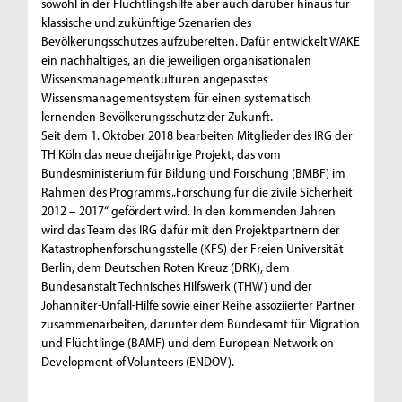
sowohl in der Flüchtlingshilfe aber auch darüber hinaus für
klassische und zukünftige Szenarien des
Bevölkerungsschutzes aufzubereiten. Dafür entwickelt WAKE
ein nachhaltiges, an die jeweiligen organisationalen
Wissensmanagementkulturen angepasstes
Wissensmanagementsystem für einen systematisch
lernenden Bevölkerungsschutz der Zukunft.
Seit dem 1. Oktober 2018 bearbeiten Mitglieder des IRG der
TH Köln das neue dreijährige Projekt, das vom
Bundesministerium für Bildung und Forschung (BMBF) im
Rahmen des Programms „Forschung für die zivile Sicherheit
2012 – 2017“ gefördert wird. In den kommenden Jahren
wird das Team des IRG dafür mit den Projektpartnern der
Katastrophenforschungsstelle (KFS) der Freien Universität
Berlin, dem Deutschen Roten Kreuz (DRK), dem
Bundesanstalt Technisches Hilfswerk (THW) und der
Johanniter-Unfall-Hilfe sowie einer Reihe assoziierter Partner
zusammenarbeiten, darunter dem Bundesamt für Migration
und Flüchtlinge (BAMF) und dem European Network on
Development of Volunteers (ENDOV).