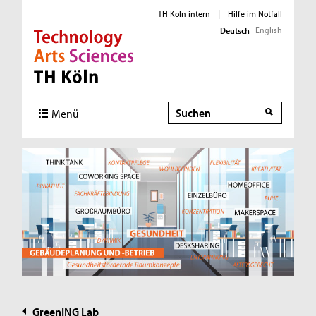
TH Köln intern
|
Hilfe im Notfall
English
Deutsch
Direkt zur Hauptnavigation
Direkt zur Subnavigation
Direkt zum Inhalt
Direkt zum Fußbereich
Suche
Suche
Menü
GreenING Lab