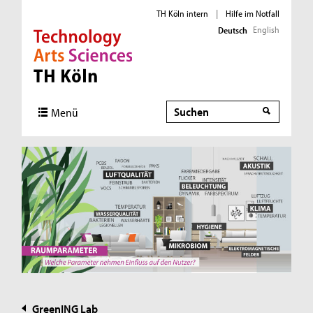
TH Köln intern
|
Hilfe im Notfall
English
Deutsch
Direkt zur Hauptnavigation
Direkt zur Subnavigation
Direkt zum Inhalt
Direkt zum Fußbereich
Suche
Suche
Menü
GreenING Lab