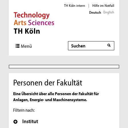
TH Köln intern
|
Hilfe im Notfall
English
Deutsch
Direkt zur Hauptnavigation
Direkt zur Subnavigation
Direkt zum Inhalt
Direkt zum Fußbereich
Suche
Suche
Menü
Personen der Fakultät
Eine Übersicht über alle Personen der Fakultät für
Anlagen, Energie- und Maschinensysteme.
Filtern nach:
Institut