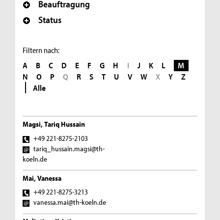
Beauftragung
Status
Filtern nach:
A
B
C
D
E
F
G
H
I
J
K
L
M
N
O
P
Q
R
S
T
U
V
W
X
Y
Z
Alle
Magsi, Tariq Hussain
+49 221-8275-2103
tariq_hussain.magsi@th-
koeln.de
Mai, Vanessa
+49 221-8275-3213
vanessa.mai@th-koeln.de