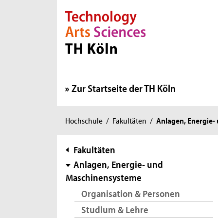
Direkt zur Hauptnavigation
Direkt zur Subnavigation
Direkt zum Inhalt
Direkt zum Fußbereich
Zur Startseite der TH Köln
Sie
Hochschule
/
Fakultäten
/
Anlagen, Energie
sind
hier:
Subnavigation
Fakultäten
Anlagen, Energie- und
Maschinensysteme
Organisation & Personen
Studium & Lehre