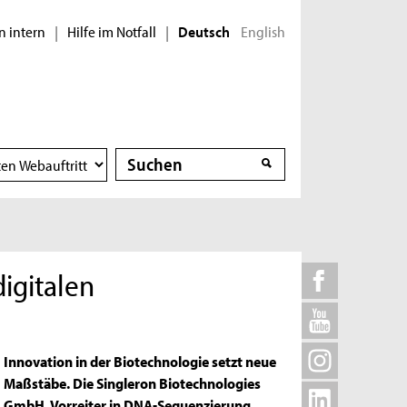
n intern
Hilfe im Notfall
English
|
|
Deutsch
Suche
Suche
digitalen
Innovation in der Biotechnologie setzt neue
Maßstäbe. Die Singleron Biotechnologies
GmbH, Vorreiter in DNA-Sequenzierung,