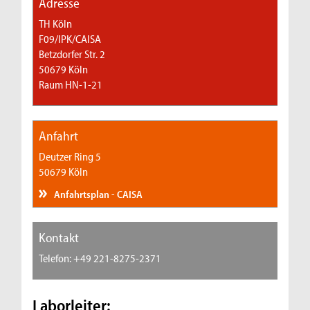
Adresse
TH Köln
F09/IPK/CAISA
Betzdorfer Str. 2
50679 Köln
Raum HN-1-21
Anfahrt
Deutzer Ring 5
50679 Köln
Anfahrtsplan - CAISA
Kontakt
Telefon: +49 221-8275-2371
Laborleiter: