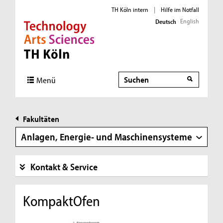
TH Köln intern
|
Hilfe im Notfall
English
Deutsch
Direkt zur Hauptnavigation
Direkt zur Subnavigation
Direkt zum Inhalt
Direkt zum Fußbereich
Suche
Suche
Menü
Fakultäten
Anlagen, Energie- und Maschinensysteme
Kontakt & Service
KompaktOfen