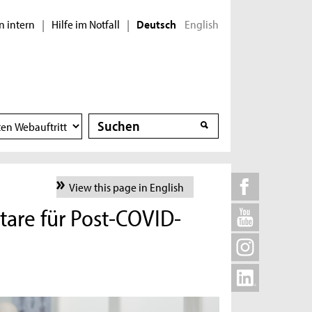
n intern
Hilfe im Notfall
English
|
|
Deutsch
Suche
Suche
View this page in English
tare für Post-COVID-