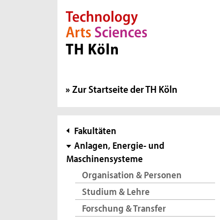
Direkt zur Hauptnavigation
Direkt zur Subnavigation
Direkt zum Inhalt
Direkt zum Fußbereich
Zur Startseite der TH Köln
Subnavigation
Fakultäten
Anlagen, Energie- und
Maschinensysteme
Organisation & Personen
Studium & Lehre
Forschung & Transfer