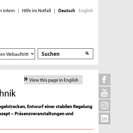
n intern
Hilfe im Notfall
English
|
|
Deutsch
Suche
Suche
View this page in English
hnik
Regelstrecken, Entwurf einer stabilen Regelung
nzept – Präsenzveranstaltungen und