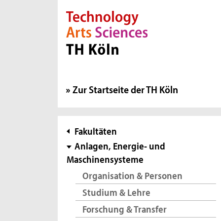
Direkt zur Hauptnavigation
Direkt zur Subnavigation
Direkt zum Inhalt
Direkt zum Fußbereich
Zur Startseite der TH Köln
Subnavigation
Fakultäten
Anlagen, Energie- und
Maschinensysteme
Organisation & Personen
Studium & Lehre
Forschung & Transfer