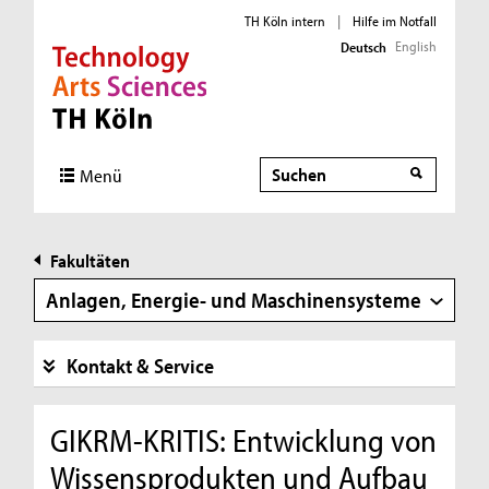
TH Köln intern
|
Hilfe im Notfall
English
Deutsch
Direkt zur Hauptnavigation
Direkt zur Subnavigation
Direkt zum Inhalt
Direkt zum Fußbereich
Suche
Suche
Menü
Fakultäten
Anlagen, Energie- und Maschinensysteme
Kontakt & Service
GIKRM-KRITIS: Entwicklung von
Wissensprodukten und Aufbau