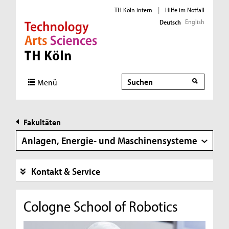
TH Köln intern
|
Hilfe im Notfall
English
Deutsch
Direkt zur Hauptnavigation
Direkt zur Subnavigation
Direkt zum Inhalt
Direkt zum Fußbereich
Suche
Suche
Menü
Fakultäten
Anlagen, Energie- und Maschinensysteme
Kontakt & Service
Cologne School of Robotics