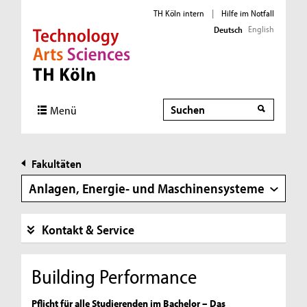
TH Köln intern
|
Hilfe im Notfall
English
Deutsch
Direkt zur Hauptnavigation
Direkt zur Subnavigation
Direkt zum Inhalt
Direkt zum Fußbereich
Suche
Suche
Menü
Fakultäten
Anlagen, Energie- und Maschinensysteme
Kontakt & Service
Building Performance
Pflicht für alle Studierenden im Bachelor – Das