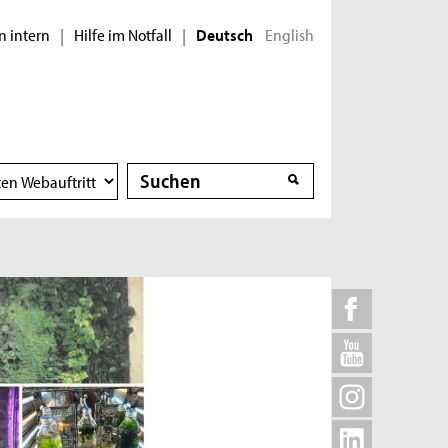
n intern
Hilfe im Notfall
English
|
|
Deutsch
Suche
Suche