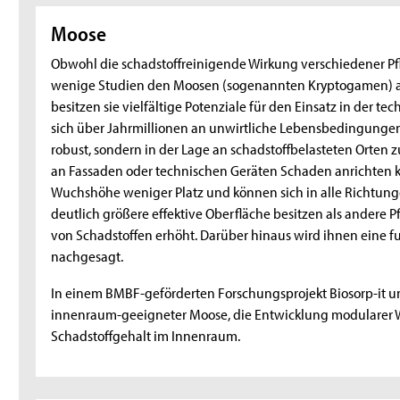
Moose
Obwohl die schadstoffreinigende Wirkung verschiedener Pfla
wenige Studien den Moosen (sogenannten Kryptogamen) als
besitzen sie vielfältige Potenziale für den Einsatz in der
sich über Jahrmillionen an unwirtliche Lebensbedingungen
robust, sondern in der Lage an schadstoffbelasteten Orten 
an Fassaden oder technischen Geräten Schaden anrichten k
Wuchshöhe weniger Platz und können sich in alle Richtung
deutlich größere effektive Oberfläche besitzen als andere
von Schadstoffen erhöht. Darüber hinaus wird ihnen eine f
nachgesagt.
In einem BMBF-geförderten Forschungsprojekt Biosorp-it un
innenraum-geeigneter Moose, die Entwicklung modularer W
Schadstoffgehalt im Innenraum.