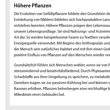
Höhere Pflanzen
Die Evolution von Gefäßpflanzen bildete den Grundstein d
Entstehung von Wäldern bildeten sich hochproduktive La
entstehen konnten. Höhere Pflanzen prägen den Lebensraum
unserer Lebensgrundlage. Sie sind Nahrungs- und Arzneimitt
Art dar. So werden beispielsweise Fasern zu Textilien verarb
Energiequelle verwendet. Mit Beginn des Anthropozän un
der Mensch sein natürliches Habitat und mit ihm einen Großt
positive Einfluss von Pflanzen auf den Menschen wieder ver
Grundsätzlich fühlen sich Menschen wohler, wenn sie von
stressmindernd und kreativitätsfördernd. Durch Phytosanier
Schadstoffe aus ihrer Umgebung zu speichern, zu metaboli
Daneben tragen sie zur passiven Kühlung bei und können d
Raumes erhöhen. Pflanzen beherbergen eine reichhaltige Mik
Mikrobiom eines Gebäudes hat.