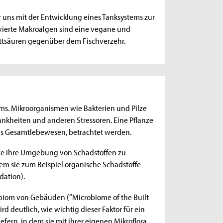
r uns mit der Entwicklung eines Tanksystems zur
ivierte Makroalgen sind eine vegane und
ttsäuren gegenüber dem Fischverzehr.
tems. Mikroorganismen wie Bakterien und Pilze
ankheiten und anderen Stressoren. Eine Pflanze
 als Gesamtlebewesen, betrachtet werden.
anze ihre Umgebung von Schadstoffen zu
dem sie zum Beispiel organische Schadstoffe
dation).
obiom von Gebäuden (“Microbiome of the Built
d deutlich, wie wichtig dieser Faktor für ein
fern, in dem sie mit ihrer eigenen Mikroflora