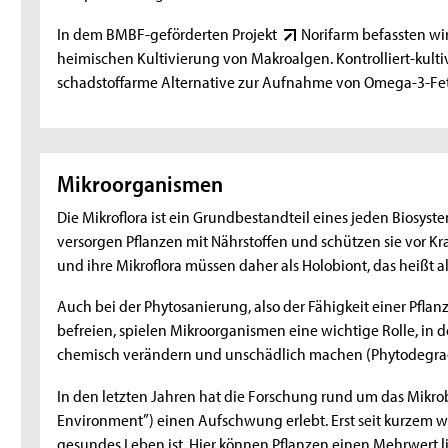
In dem BMBF-geförderten Projekt
Norifarm
befassten wi
heimischen Kultivierung von Makroalgen. Kontrolliert-kult
schadstoffarme Alternative zur Aufnahme von Omega-3-Fe
Mikroorganismen
Die Mikroflora ist ein Grundbestandteil eines jeden Biosys
versorgen Pflanzen mit Nährstoffen und schützen sie vor Kr
und ihre Mikroflora müssen daher als Holobiont, das heißt
Auch bei der Phytosanierung, also der Fähigkeit einer Pfl
befreien, spielen Mikroorganismen eine wichtige Rolle, in 
chemisch verändern und unschädlich machen (Phytodegra
In den letzten Jahren hat die Forschung rund um das Mikr
Environment”) einen Aufschwung erlebt. Erst seit kurzem wir
gesundes Leben ist. Hier können Pflanzen einen Mehrwert lie