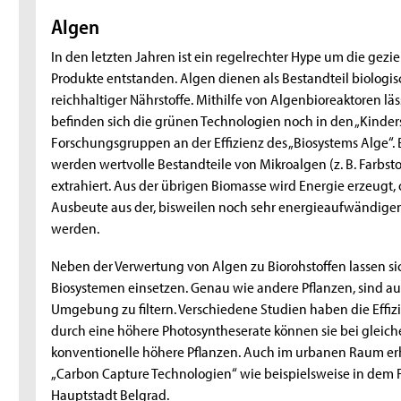
Algen
In den letzten Jahren ist ein regelrechter Hype um die gezi
Produkte entstanden. Algen dienen als Bestandteil biologis
reichhaltiger Nährstoffe. Mithilfe von Algenbioreaktoren lä
befinden sich die grünen Technologien noch in den „Kinde
Forschungsgruppen an der Effizienz des „Biosystems Alge“.
werden wertvolle Bestandteile von Mikroalgen (z. B. Farbst
extrahiert. Aus der übrigen Biomasse wird Energie erzeugt,
Ausbeute aus der, bisweilen noch sehr energieaufwändigen,
werden.
Neben der Verwertung von Algen zu Biorohstoffen lassen s
Biosystemen einsetzen. Genau wie andere Pflanzen, sind au
Umgebung zu filtern. Verschiedene Studien haben die Effizi
durch eine höhere Photosyntheserate können sie bei gleic
konventionelle höhere Pflanzen. Auch im urbanen Raum erh
„Carbon Capture Technologien“ wie beispielsweise in dem F
Hauptstadt Belgrad.