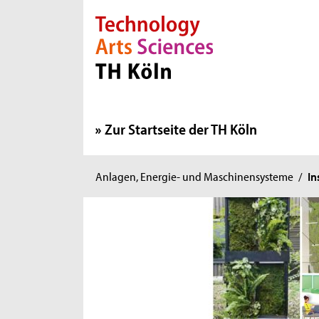
Direkt zur Hauptnavigation
Direkt zur Subnavigation
Direkt zum Inhalt
Direkt zum Fußbereich
Zur Startseite der TH Köln
Sie
Anlagen, Energie- und Maschinensysteme
/
In
sind
hier: