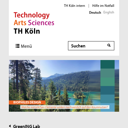
TH Köln intern
|
Hilfe im Notfall
English
Deutsch
Direkt zur Hauptnavigation
Direkt zur Subnavigation
Direkt zum Inhalt
Direkt zum Fußbereich
Suche
Suche
Menü
GreenING Lab