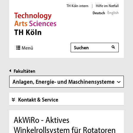
TH Köln intern
|
Hilfe im Notfall
English
Deutsch
Direkt zur Hauptnavigation
Direkt zur Subnavigation
Direkt zum Inhalt
Direkt zum Fußbereich
Suche
Suche
Menü
Fakultäten
Anlagen, Energie- und Maschinensysteme
Kontakt & Service
AkWiRo - Aktives
Winkelrollsystem für Rotatoren